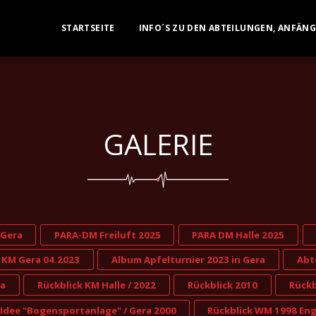
STARTSEITE
INFO´S ZU DEN ABTEILUNGEN, ANFÄN
GALERIE
 Gera
PARA-DM Freiluft 2025
PARA DM Halle 2025
KM Gera 04.2023
Album Apfelturnier 2023 in Gera
Abt
ra
Rückblick KM Halle / 2022
Rückblick 2010
Rückb
 Idee "Bogensportanlage" / Gera 2000
Rückblick WM 1998 En